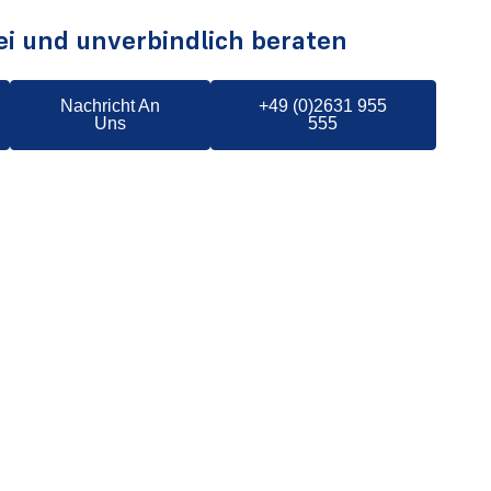
ei und unverbindlich beraten
Nachricht An
+49 (0)2631 955
Uns
555