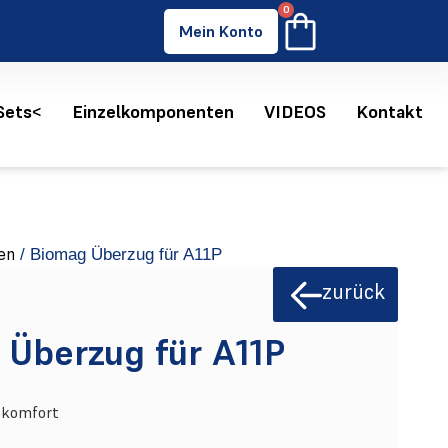
0
Mein Konto
Sets<
Einzelkomponenten
VIDEOS
Kontakt
en
/ Biomag Überzug für A11P
zurück
 Überzug für A11P
gekomfort