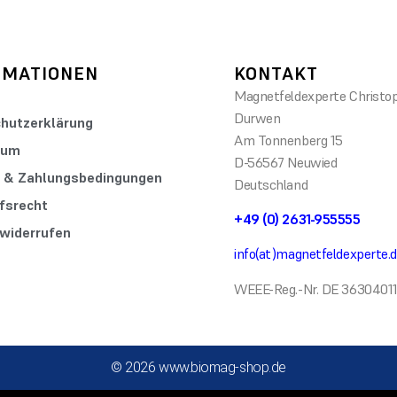
RMATIONEN
KONTAKT
Magnetfeldexperte Christo
Durwen
hutzerklärung
Am Tonnenberg 15
sum
D-56567 Neuwied
 & Zahlungsbedingungen
Deutschland
fsrecht
+49 (0) 2631-955555
 widerrufen
info(at)magnetfeldexperte.
WEEE-Reg.-Nr. DE 3630401
© 2026 www.biomag-shop.de