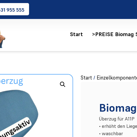
31 955 555
Start
>PREISE Biomag 
Start
Einzelkomponent
/
Biomag
Überzug für A11P
• erhöht den Lie
• waschbar