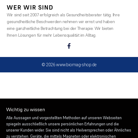
WER WIR SIND
Wir sind seit 2007 erfolgreich als Gesundheitsberater tätig. Ihre
gesundheitliche Beschwerden nehmen wir ernst und haben
eine ganzheitliche Betrachtung bei der Therapie. Wir bieten
Ihnen Lösungen für mehr Lebensqualität im Alltag.
© 2026 www.biomag-shop.de
Wichtig zu wissen
Alle Aussagen und vorgestellten Methoden auf unseren Webseiten
spiegeln ausschließlich unsere persönlichen Erfahrungen und die
unserer Kunden wider. Sie sind nicht als Heilversprechen oder Ähnliches
zu verstehen. Geräte, die mittels Magneten oder elektronischen