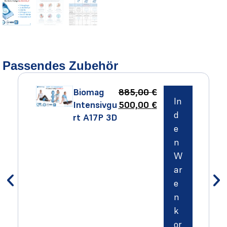
Passendes Zubehör
Biomag
885,00
€
In
Intensivgu
500,00
€
d
rt A17P 3D
e
n
W
ar
e
n
k
or