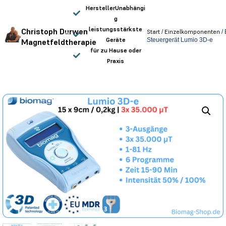
HerstellerUnabhängi
g
leistungsstärkste
Christoph Durwen
Start
/
Einzelkomponenten
/
Geräte
Steuergerät Lumio 3D-e
Magnetfeldtherapie
für zu Hause oder
Praxis